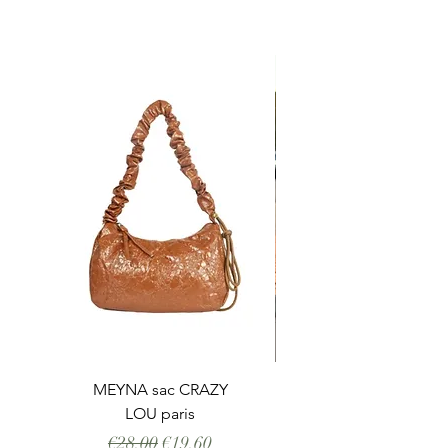
MEYNA sac CRAZY
LOU paris
Regular Price
Sale Price
€28.00
€19.60