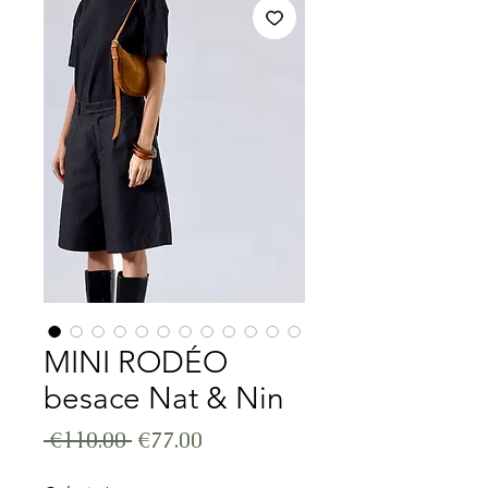
MINI RODÉO
besace Nat & Nin
Regular Price
Sale Price
 €110.00 
€77.00