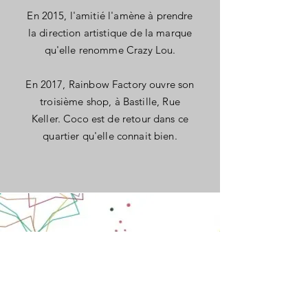
En 2015, l'amitié l'amène à prendre
la direction artistique de la marque
qu'elle renomme Crazy Lou.
En 2017, Rainbow Factory ouvre son
troisième shop, à Bastille, Rue
Keller. Coco est de retour dans ce
quartier qu'elle connait bien.
Accueil