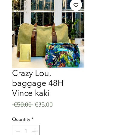
Crazy Lou,
baggage 48H
Vince kaki
Regular Price
Sale Price
 €50.00 
€35.00
Quantity
*