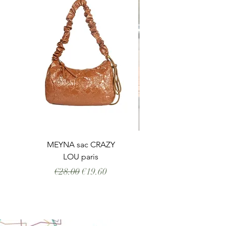
MEYNA sac CRAZY
LOU paris
Regular Price
Sale Price
€28.00
€19.60