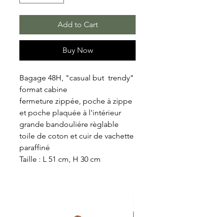
Add to Cart
Buy Now
Bagage 48H, "casual but trendy"
format cabine
fermeture zippée, poche à zippe
et poche plaquée à l'intérieur
grande bandouliére règlable
toile de coton et cuir de vachette
paraffiné
Taille : L 51 cm, H 30 cm