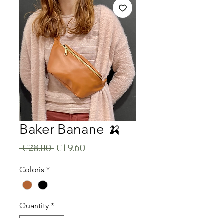
Baker Banane 🍌
Regular Price
Sale Price
 €28.00 
€19.60
Coloris
*
Quantity
*