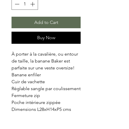
Add to Cart
Buy Now
À porter à la cavalière, ou entour 
de taille, la banane Baker est 
parfaite sur une veste oversize! 

Banane enfiler

Cuir de vachette 

Réglable sangle par coulissement

Fermeture zip 

Poche intérieure zippée

Dimensions L28xH14xP5 cms 