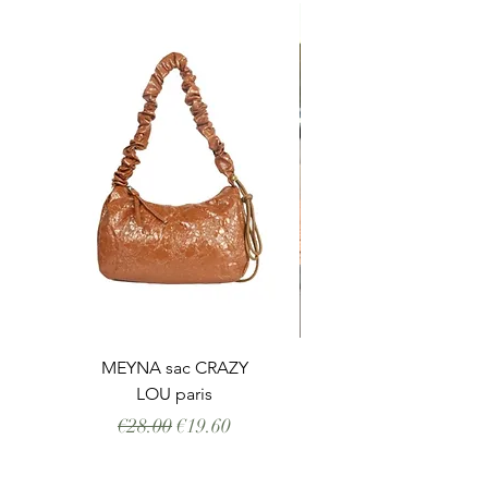
MEYNA sac CRAZY
LOU paris
Regular Price
Sale Price
€28.00
€19.60