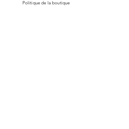
Politique de la boutique
Modes de paiement
Nos boutiques
Facebook
Instagram
Pinterest
CONTACT
Envoyer